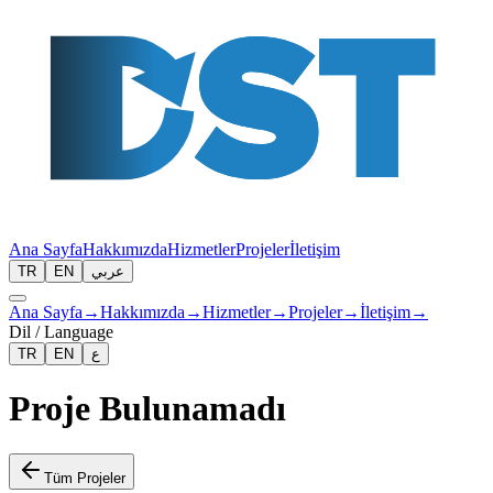
Ana Sayfa
Hakkımızda
Hizmetler
Projeler
İletişim
TR
EN
عربي
Ana Sayfa
→
Hakkımızda
→
Hizmetler
→
Projeler
→
İletişim
→
Dil / Language
TR
EN
ع
Proje Bulunamadı
Tüm Projeler